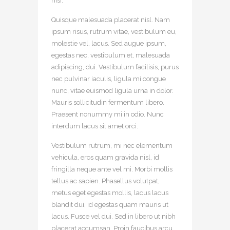
nisi.
Quisque malesuada placerat nisl. Nam
ipsum risus, rutrum vitae, vestibulum eu,
molestie vel, lacus. Sed augue ipsum,
egestas nec, vestibulum et, malesuada
adipiscing, dui. Vestibulum facilisis, purus
nec pulvinar iaculis, ligula mi congue
nunc, vitae euismod ligula urna in dolor.
Mauris sollicitudin fermentum libero.
Praesent nonummy mi in odio. Nunc
interdum lacus sit amet orci.
Vestibulum rutrum, mi nec elementum
vehicula, eros quam gravida nisl, id
fringilla neque ante vel mi. Morbi mollis
tellus ac sapien. Phasellus volutpat,
metus eget egestas mollis, lacus lacus
blandit dui, id egestas quam mauris ut
lacus. Fusce vel dui. Sed in libero ut nibh
placerat accumsan. Proin faucibus arcu