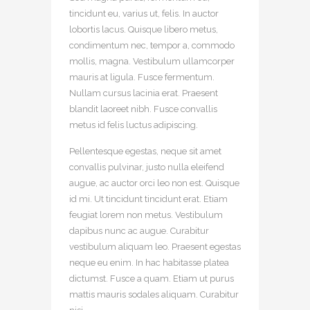
tincidunt eu, varius ut, felis. In auctor
lobortis lacus. Quisque libero metus,
condimentum nec, tempor a, commodo
mollis, magna. Vestibulum ullamcorper
mauris at ligula. Fusce fermentum.
Nullam cursus lacinia erat. Praesent
blandit laoreet nibh. Fusce convallis
metus id felis luctus adipiscing.
Pellentesque egestas, neque sit amet
convallis pulvinar, justo nulla eleifend
augue, ac auctor orci leo non est. Quisque
id mi. Ut tincidunt tincidunt erat. Etiam
feugiat lorem non metus. Vestibulum
dapibus nunc ac augue. Curabitur
vestibulum aliquam leo. Praesent egestas
neque eu enim. In hac habitasse platea
dictumst. Fusce a quam. Etiam ut purus
mattis mauris sodales aliquam. Curabitur