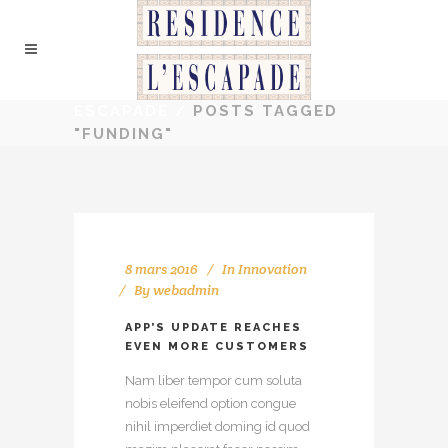
ESCAPADE
/
POSTS TAGGED
"FUNDING"
8 mars 2016
In
Innovation
By
webadmin
APP’S UPDATE REACHES
EVEN MORE CUSTOMERS
Nam liber tempor cum soluta
nobis eleifend option congue
nihil imperdiet doming id quod