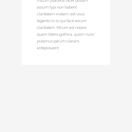
mazim placerat facer possim
assum typi non habent
claritatem insitam; est usus
legentis in iis qui facit eorum
claritatem. Mirum est notare
quam littera gothica, quam nunc
putamus parum claram,
anteposuerit