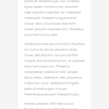
auctor et, hendrerit quis, nisi. Curabitur
ligula sapien, tincidunt non, euismod
vitae, posuere imperdiet, leo. Maecenas
malesuada. Praesent congue erat at
massa. Sed cursus turpis vitae tortor.
Donec posuere vulputate arcu. Phasellus
accumsan cursus velit.
Vestibulum ante ipsum primis in faucibus
orci luctus et ultrices posuere cubilia
Curae; Sed aliquam, nisi quis porttitor
congue, elit erat euismod orci, ac placerat
dolor lectus quis orci. Phasellus
consectetuer vestibulum elit. Aenean
tellus metus, bibendum sed, posuere ac,
mattis non, nunc. Vestibulum fringilla
pede sit amet augue. In turpis.
Pellentesque posuere. Praesent turpis.
Aenean posuere, tortor sed cursus