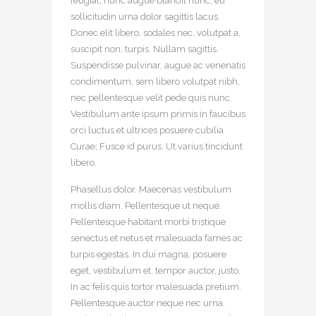
feugiat, nunc augue blandit nunc, eu
sollicitudin urna dolor sagittis lacus.
Donec elit libero, sodales nec, volutpat a,
suscipit non, turpis. Nullam sagittis.
Suspendisse pulvinar, augue ac venenatis
condimentum, sem libero volutpat nibh,
nec pellentesque velit pede quis nunc.
Vestibulum ante ipsum primis in faucibus
orci luctus et ultrices posuere cubilia
Curae; Fusce id purus. Ut varius tincidunt
libero.
Phasellus dolor. Maecenas vestibulum
mollis diam. Pellentesque ut neque.
Pellentesque habitant morbi tristique
senectus et netus et malesuada fames ac
turpis egestas. In dui magna, posuere
eget, vestibulum et, tempor auctor, justo.
In ac felis quis tortor malesuada pretium.
Pellentesque auctor neque nec urna.