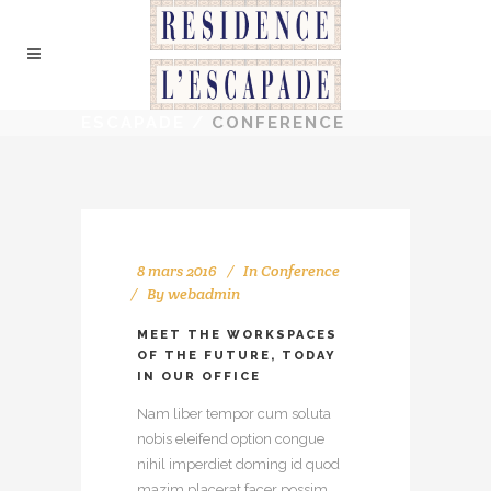
ESCAPADE
/
CONFERENCE
8 mars 2016
In
Conference
By
webadmin
MEET THE WORKSPACES
OF THE FUTURE, TODAY
IN OUR OFFICE
Nam liber tempor cum soluta
nobis eleifend option congue
nihil imperdiet doming id quod
mazim placerat facer possim