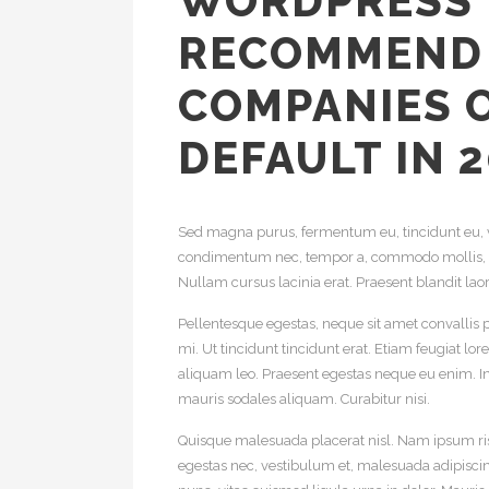
WORDPRESS 
RECOMMEND
COMPANIES O
DEFAULT IN 
Sed magna purus, fermentum eu, tincidunt eu, var
condimentum nec, tempor a, commodo mollis, 
Nullam cursus lacinia erat. Praesent blandit laor
Pellentesque egestas, neque sit amet convallis pu
mi. Ut tincidunt tincidunt erat. Etiam feugiat
aliquam leo. Praesent egestas neque eu enim. I
mauris sodales aliquam. Curabitur nisi.
Quisque malesuada placerat nisl. Nam ipsum ris
egestas nec, vestibulum et, malesuada adipiscing