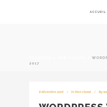
ACCUEIL
ESCAPADE
/
NON CLASSÉ
/
WORDP
2017
8 décembre 2016
In
Non classé
By
w