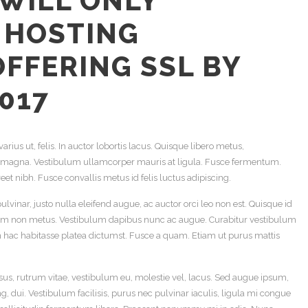
WILL ONLY
 HOSTING
FFERING SSL BY
2017
ius ut, felis. In auctor lobortis lacus. Quisque libero metus,
magna. Vestibulum ullamcorper mauris at ligula. Fusce fermentum.
eet nibh. Fusce convallis metus id felis luctus adipiscing.
lvinar, justo nulla eleifend augue, ac auctor orci leo non est. Quisque id
 lorem non metus. Vestibulum dapibus nunc ac augue. Curabitur vestibulum
n hac habitasse platea dictumst. Fusce a quam. Etiam ut purus mattis
us, rutrum vitae, vestibulum eu, molestie vel, lacus. Sed augue ipsum,
, dui. Vestibulum facilisis, purus nec pulvinar iaculis, ligula mi congue