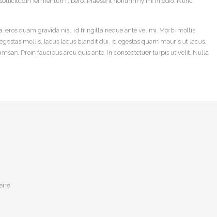
s sollicitudin fermentum libero. Praesent nonummy mi in odio. Nunc
ros quam gravida nisl, id fringilla neque ante vel mi. Morbi mollis
 egestas mollis, lacus lacus blandit dui, id egestas quam mauris ut lacus.
umsan. Proin faucibus arcu quis ante. In consectetuer turpis ut velit. Nulla
ire.