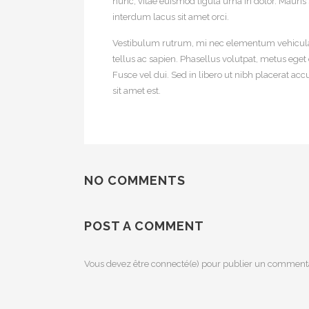
nunc, vitae euismod ligula urna in dolor. Mauri
interdum lacus sit amet orci.
Vestibulum rutrum, mi nec elementum vehicula, e
tellus ac sapien. Phasellus volutpat, metus eget
Fusce vel dui. Sed in libero ut nibh placerat acc
sit amet est.
NO COMMENTS
POST A COMMENT
Vous devez être connecté(e) pour publier un commenta