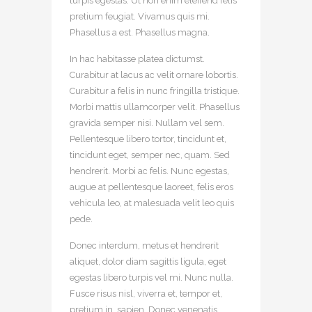
turpis egestas. Ut non enim eleifend felis
pretium feugiat. Vivamus quis mi.
Phasellus a est. Phasellus magna.
In hac habitasse platea dictumst.
Curabitur at lacus ac velit ornare lobortis.
Curabitur a felis in nunc fringilla tristique.
Morbi mattis ullamcorper velit. Phasellus
gravida semper nisi. Nullam vel sem.
Pellentesque libero tortor, tincidunt et,
tincidunt eget, semper nec, quam. Sed
hendrerit. Morbi ac felis. Nunc egestas,
augue at pellentesque laoreet, felis eros
vehicula leo, at malesuada velit leo quis
pede.
Donec interdum, metus et hendrerit
aliquet, dolor diam sagittis ligula, eget
egestas libero turpis vel mi. Nunc nulla.
Fusce risus nisl, viverra et, tempor et,
pretium in, sapien. Donec venenatis