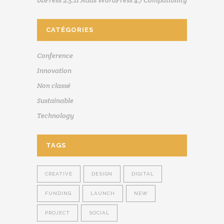
bbPress 2.5.11 Adds WordPress 4.7 Compatibility
CATÉGORIES
Conference
Innovation
Non classé
Sustainable
Technology
TAGS
CREATIVE
DESIGN
DIGITAL
FUNDING
LAUNCH
NEW
PROJECT
SOCIAL