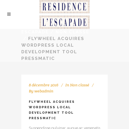
ESCAPADE
/
NON CLASSÉ
/
FLYWHEEL ACQUIRES
WORDPRESS LOCAL
DEVELOPMENT TOOL
PRESSMATIC
8 décembre 2016
In
Non classé
By
webadmin
FLYWHEEL ACQUIRES
WORDPRESS LOCAL
DEVELOPMENT TOOL
PRESSMATIC
Suspendisse pulvinar, augue ac venenatis