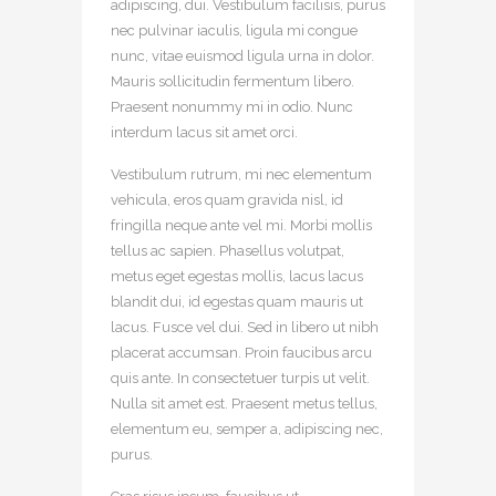
adipiscing, dui. Vestibulum facilisis, purus
nec pulvinar iaculis, ligula mi congue
nunc, vitae euismod ligula urna in dolor.
Mauris sollicitudin fermentum libero.
Praesent nonummy mi in odio. Nunc
interdum lacus sit amet orci.
Vestibulum rutrum, mi nec elementum
vehicula, eros quam gravida nisl, id
fringilla neque ante vel mi. Morbi mollis
tellus ac sapien. Phasellus volutpat,
metus eget egestas mollis, lacus lacus
blandit dui, id egestas quam mauris ut
lacus. Fusce vel dui. Sed in libero ut nibh
placerat accumsan. Proin faucibus arcu
quis ante. In consectetuer turpis ut velit.
Nulla sit amet est. Praesent metus tellus,
elementum eu, semper a, adipiscing nec,
purus.