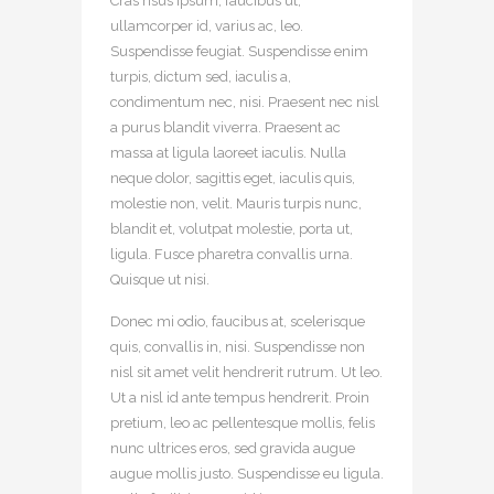
Cras risus ipsum, faucibus ut,
ullamcorper id, varius ac, leo.
Suspendisse feugiat. Suspendisse enim
turpis, dictum sed, iaculis a,
condimentum nec, nisi. Praesent nec nisl
a purus blandit viverra. Praesent ac
massa at ligula laoreet iaculis. Nulla
neque dolor, sagittis eget, iaculis quis,
molestie non, velit. Mauris turpis nunc,
blandit et, volutpat molestie, porta ut,
ligula. Fusce pharetra convallis urna.
Quisque ut nisi.
Donec mi odio, faucibus at, scelerisque
quis, convallis in, nisi. Suspendisse non
nisl sit amet velit hendrerit rutrum. Ut leo.
Ut a nisl id ante tempus hendrerit. Proin
pretium, leo ac pellentesque mollis, felis
nunc ultrices eros, sed gravida augue
augue mollis justo. Suspendisse eu ligula.