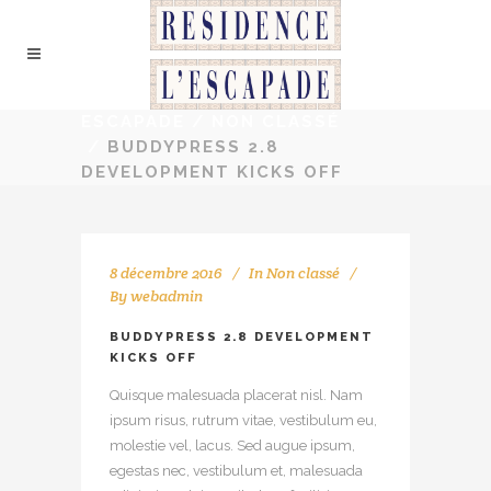
ESCAPADE
/
NON CLASSÉ
/
BUDDYPRESS 2.8
DEVELOPMENT KICKS OFF
8 décembre 2016
In
Non classé
By
webadmin
BUDDYPRESS 2.8 DEVELOPMENT
KICKS OFF
Quisque malesuada placerat nisl. Nam
ipsum risus, rutrum vitae, vestibulum eu,
molestie vel, lacus. Sed augue ipsum,
egestas nec, vestibulum et, malesuada