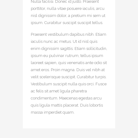
Nulla facilisi. Donec id justo. Praesent
porttitor, nulla vitae posuere iaculis, arcu
nisl dignissim dolor, a pretium mi sem ut
ipsum. Curabitur suscipit suscipit tellus.
Praesent vestibulum dapibus nibh. Etiam
iaculis nunc ac metus. Ut id nisl quis
enim dignissim sagittis. Etiam sollicitudin,
ipsum eu pulvinar rutrum, tellus ipsum
laoreet sapien, quis venenatis ante odio sit
amet eros. Proin magna. Duis vel nibh at
velit scelerisque suscipit. Curabitur turpis.
Vestibulum suscipit nulla quis orci. Fusce
ac felis sit amet ligula pharetra
condimentum. Maecenas egestas arcu
quis ligula mattis placerat. Duis lobortis
massa imperdiet quam.