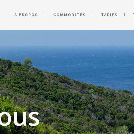
A PROPOS
COMMODITÉS
TARIFS
vous