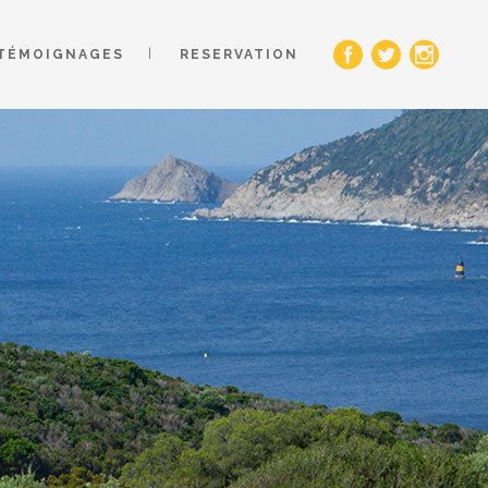
TÉMOIGNAGES
RESERVATION